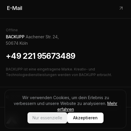
E-Mail
Offline
BACKUPP
Aachener Str. 24,
50674 Köln
+49 221 95673489
BACKUPP ist eine eingetragene Marke. Kreativ- und
Technologiedienstleistungen werden von BACKUPP erbracht.
©
2026
BACKUPP — Alle Rechte vorbehalten.
Wir verwenden Cookies, um dein Erlebnis zu
verbessern und unsere Website zu analysieren.
Mehr
erfahren
Nur essenzielle
Akzeptieren